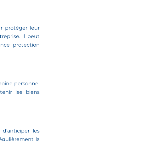
 protéger leur 
eprise. Il peut 
ance protection 
oine personnel 
enir les biens 
'anticiper les 
régulièrement la 