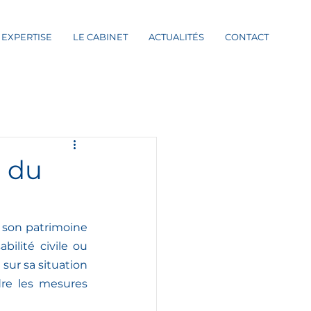
 EXPERTISE
LE CABINET
ACTUALITÉS
CONTACT
l du
son patrimoine 
ilité civile ou 
ur sa situation 
dre les mesures 