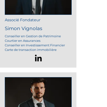
Associé Fondateur
Simon Vignolas
Conseiller en Gestion de Patrimoine
Courtier en Assurances
Conseiller en Investissement Financier
Carte de transaction
immobilière